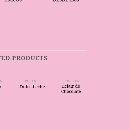
ÚNICOS
DESDE 1968
TED PRODUCTS
S
POSTRES
POSTRES
Éclair de
n
Dulce Leche
Chocolate
POSTRES
Milhojas de
Vanilla