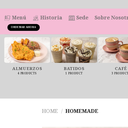
Saltar
al
contenido
Menú
Historia
Sede
Sobre Nosot
ORDENAR AHORA
ALMUERZOS
BATIDOS
CAFÉ
4 PRODUCTS
1 PRODUCT
3 PRODUC
HOME
/
HOMEMADE